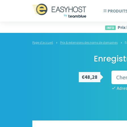
PRODUIT
Prix
INFO
Page d’accueil
Prix & extensions des noms de domaines
E
Enregist
€48,28
Adres