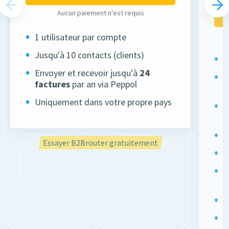
Aucun paiement n'est requis
1 utilisateur par compte
Jusqu'à 10 contacts (clients)
2
Envoyer et recevoir jusqu'à
24
N
factures
par an via Peppol
(
Uniquement dans votre propre pays
E
i
D
Essayer B2Brouter gratuitement
D
F
s
A
V