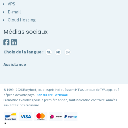
VPS
E-mail
Cloud Hosting
Médias sociaux
Choix de la langue :
NL
FR
EN
Assistance
© 1999 - 2026 Easyhost, tous les prix indiqués sont HTVA. Le taux de TVA appliqué
dépend de votre pays.
Plan du site
-
Webmail
Promotions valables pour la première année, sauf indication contraire. Années
suivantes : prix ordinaire.