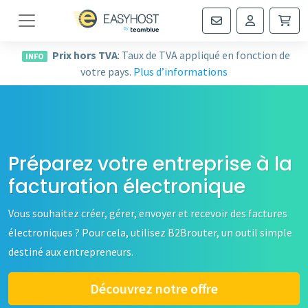
Navigation
Prix hors TVA
: Taux de TVA appliqué en fonction de
INFO
votre pays.
Plus d’informations
Préparez votre entreprise à la
facturation électronique
Vous souhaitez créer, gérer, envoyer et recevoir des factures
électroniques ? Pour cela, utilisez B2Brouter, un outil simple
destiné aux entrepreneurs.
Découvrez notre offre