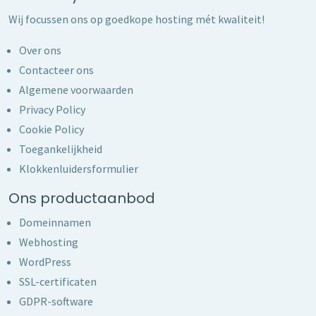
Wij focussen ons op goedkope hosting mét kwaliteit!
Over ons
Contacteer ons
Algemene voorwaarden
Privacy Policy
Cookie Policy
Toegankelijkheid
Klokkenluidersformulier
Ons productaanbod
Domeinnamen
Webhosting
WordPress
SSL-certificaten
GDPR-software