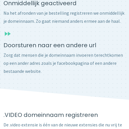
Onmiddellijk geactiveerd
Na het afronden van je bestelling registreren we onmiddellijk
je domeinnaam. Zo gaat niemand anders ermee aan de haal.
Doorsturen naar een andere url
Zorg dat mensen die je domeinnaam invoeren terechtkomen
op een ander adres zoals je facebookpagina of een andere
bestaande website.
.VIDEO domeinnaam registreren
De .video extensie is één van de nieuwe extensies die nu vrij te