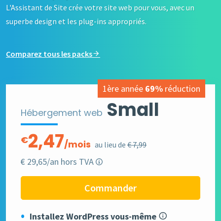
L'Assistant de Site crée votre site web pour vous, avec un
superbe design et les plug-ins appropriés.
Comparez tous les packs
1ère année
69%
réduction
Small
Hébergement web
2,47
€
/mois
au lieu de
€ 7,99
€ 29,65/an hors TVA
Commander
Installez WordPress vous-même