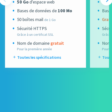
50 Go
d'espace web
100 
Bases de données de
100 Mo
Base
50 boîtes mail
Gratu
de 1 Go
Sécurité HTTPS
Sécu
Grâce à un certificat SSL
Grâce 
Nom de domaine
gratuit
Nom 
Pour la première année
Pour l
Toutes les spécifications
Toute