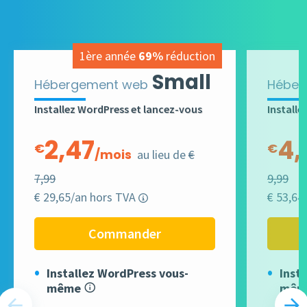
1ère année
69%
réduction
Small
Hébergement web
Héber
Installez WordPress et lancez-vous
Installe
2,47
4,
€
€
/mois
au lieu de
€
7,99
9,99
€ 29,65/an hors TVA
€ 53,64
Commander
Installez WordPress vous-
Inst
même
mêm