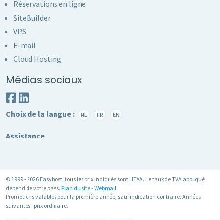
Réservations en ligne
SiteBuilder
VPS
E-mail
Cloud Hosting
Médias sociaux
Choix de la langue :
NL
FR
EN
Assistance
© 1999 - 2026 Easyhost, tous les prix indiqués sont HTVA. Le taux de TVA appliqué
dépend de votre pays.
Plan du site
-
Webmail
Promotions valables pour la première année, sauf indication contraire. Années
suivantes : prix ordinaire.