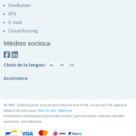
SiteBuilder
VPS
E-mail
Cloud Hosting
Médias sociaux
Choix de la langue :
NL
FR
EN
Assistance
© 1999 - 2026 Easyhost, tous les prix indiqués sont HTVA. Le taux de TVA appliqué
dépend de votre pays.
Plan du site
-
Webmail
Promotions valables pour la première année, sauf indication contraire. Années
suivantes : prix ordinaire.