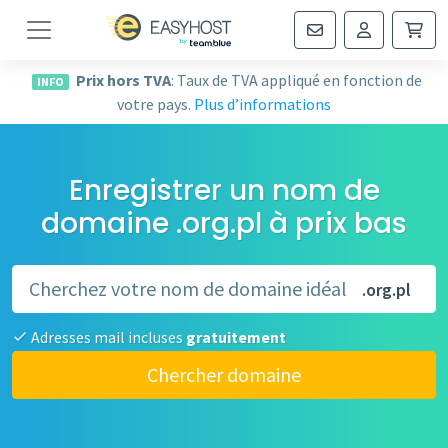
Navigation
Prix hors TVA
: Taux de TVA appliqué en fonction de
INFO
votre pays.
Plus d’informations
Enregistrer un nom de
domaine .org.pl à prix bas
.org.pl
Adresses mail incluses
gratuitement
Chercher domaine