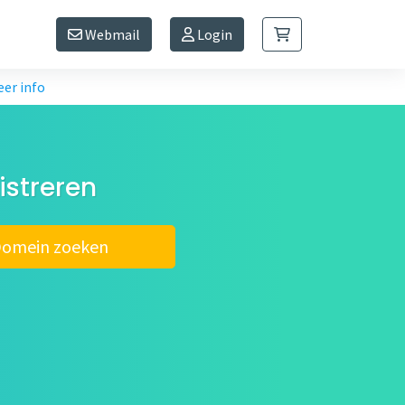
Webmail
Login
er info
streren
omein zoeken