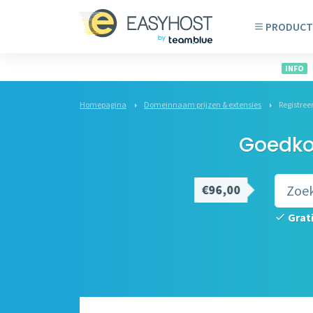
PRODUCT
INFO
Homepagina
Domeinnaam prijzen & extensies
Registree
Goedko
€96,00
Grat