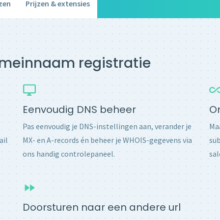
zen
Prijzen & extensies
domeinnaam registratie
Eenvoudig DNS beheer
O
Pas eenvoudig je DNS-instellingen aan, verander je
Maa
ail
MX- en A-records én beheer je WHOIS-gegevens via
sub
ons handig controlepaneel.
sal
Doorsturen naar een andere url