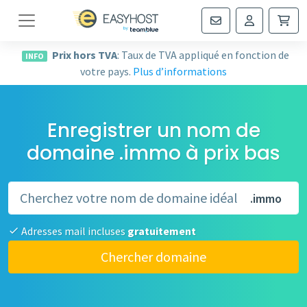
Navigation
Prix hors TVA
: Taux de TVA appliqué en fonction de
INFO
votre pays.
Plus d’informations
Enregistrer un nom de
domaine .immo à prix bas
.immo
Adresses mail incluses
gratuitement
Chercher domaine