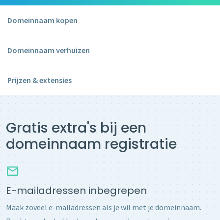
Domeinnaam kopen
Domeinnaam verhuizen
Prijzen & extensies
Gratis extra's bij een
domeinnaam registratie
E-mailadressen inbegrepen
Maak zoveel e-mailadressen als je wil met je domeinnaam.