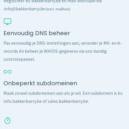
Registreer bv. bakkerbarry.be en mail voortaan via
info@bakkerbarry.be
.
(excl. mailbox)
Eenvoudig DNS beheer
Pas eenvoudig je DNS-instellingen aan, verander je MX- en A-
records én beheer je WHOIS-gegevens via ons handig
controlepaneel.
Onbeperkt subdomeinen
Maak zoveel subdomeinen aan als je wil. Een subdomein is bv.
info.bakkerbarry.be of sales.bakkerbarry.be.