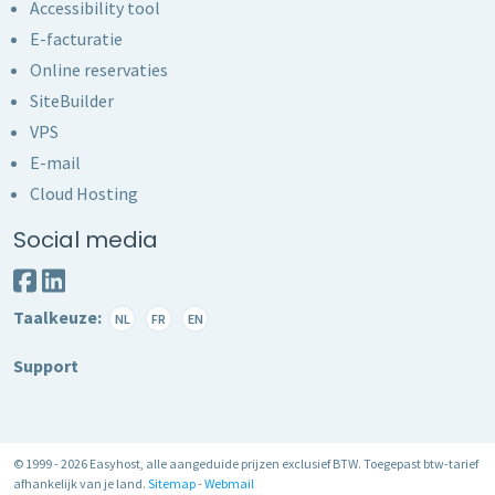
Accessibility tool
E-facturatie
Online reservaties
SiteBuilder
VPS
E-mail
Cloud Hosting
Social media
Taalkeuze:
NL
FR
EN
Support
© 1999 - 2026 Easyhost, alle aangeduide prijzen exclusief BTW. Toegepast btw-tarief
afhankelijk van je land.
Sitemap
-
Webmail