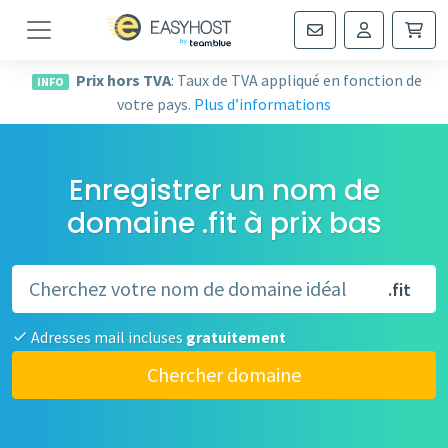
Navigation
Prix hors TVA
: Taux de TVA appliqué en fonction de
INFO
votre pays.
Plus d’informations
Enregistrer un nom de
domaine .fit à prix bas
.fit
Adresses mail incluses
gratuitement
Chercher domaine