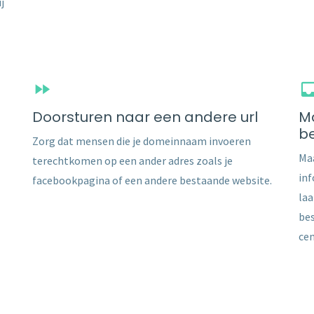
j
Doorsturen naar een andere url
Ma
b
Zorg dat mensen die je domeinnaam invoeren
Maa
terechtkomen op een ander adres zoals je
inf
facebookpagina of een andere bestaande website.
laa
bes
cen