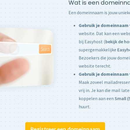
Wat is een domein
Een domeinnaam is jouw unieke
Gebruik je domeinnaam 
website. Dat kan een websi
bij Easyhost (
bekijk de ho
supergemakkelijke
Easyho
Bezoekers die jouw domei
website terecht.
Gebruik je domeinnaam v
Maak zoveel mailadressen a
vrij in. Je kan die mail l
koppelen aan een
Small (
huurt.
Registreer een domeinnaam