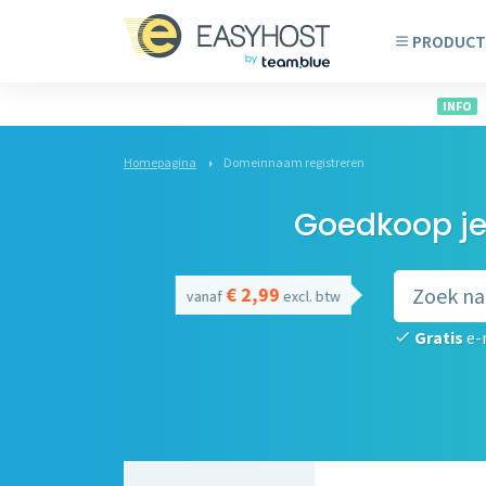
PRODUCT
INFO
Homepagina
Domeinnaam registreren
Goedkoop je
€ 2,99
vanaf
excl. btw
Gratis
e-