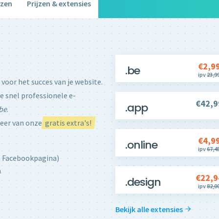
zen
Prijzen & extensies
€2,9
.be
ipv
23,9
voor het succes van je website.
e snel professionele e-
€42,9
.app
be
.
teer van onze
gratis extra's!
€4,9
.online
ipv
67,4
en Facebookpagina)
n
€22,9
.design
ipv
82,0
Bekijk alle extensies