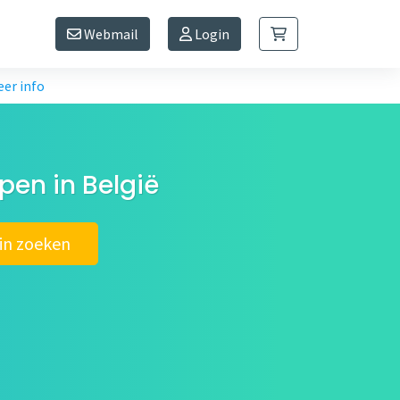
Webmail
Login
er info
en in België
n zoeken