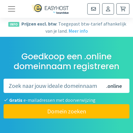
Navigatie
Prijzen excl. btw
: Toegepast btw-tarief afhankelijk
INFO
van je land.
Meer info
Goedkoop een .online
domeinnaam registreren
.online
Gratis
e-mailadressen met doorverwijzing
Domein zoeken