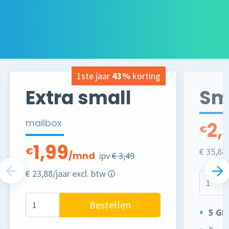
1ste jaar
43%
korting
Extra small
Sm
mailbox
2,
€
1,99
€
€ 35,88
/mnd
ipv
€ 3,49
€ 23,88/jaar excl. btw
Bestellen
5 GB