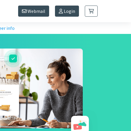
Webmail
Login
er info