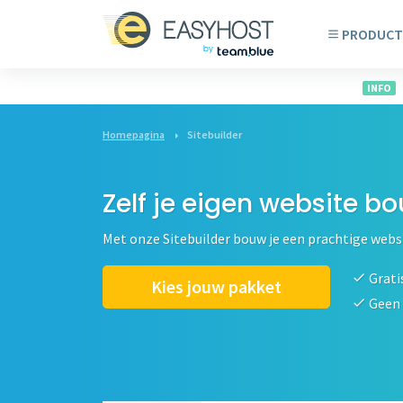
PRODUCT
INFO
Homepagina
Sitebuilder
Zelf je eigen website b
Met onze Sitebuilder bouw je een prachtige webs
Grati
Kies jouw pakket
Geen 