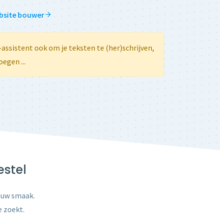
ebsite bouwer
I-assistent ook om je teksten te (her)schrijven,
oegen ...
estel
jouw smaak.
e zoekt.