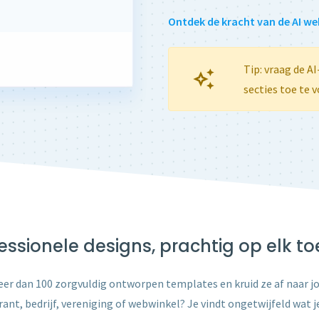
Ontdek de kracht van de AI w
Tip: vraag de A
secties toe te v
essionele designs, prachtig op elk to
eer dan 100 zorgvuldig ontworpen templates en kruid ze af naar 
ant, bedrijf, vereniging of webwinkel? Je vindt ongetwijfeld wat j