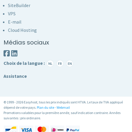
SiteBuilder
VPS
E-mail
Cloud Hosting
Médias sociaux
Choix de la langue :
NL
FR
EN
Assistance
© 1999 - 2026 Easyhost, tous les prix indiqués sont HTVA. Le taux de TVA appliqué
dépend de votre pays.
Plan du site
-
Webmail
Promotions valables pour la première année, sauf indication contraire. Années
suivantes : prix ordinaire.