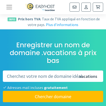
Navigation
Prix hors TVA
: Taux de TVA appliqué en fonction de
INFO
votre pays.
Plus d’informations
Enregistrer un nom de
domaine .vacations à prix
bas
.vacations
Adresses mail incluses
gratuitement
Chercher domaine