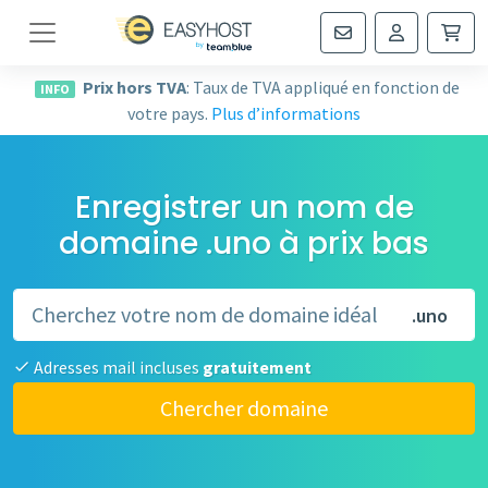
Navigation
Prix hors TVA
: Taux de TVA appliqué en fonction de
INFO
votre pays.
Plus d’informations
Enregistrer un nom de
domaine .uno à prix bas
.uno
Adresses mail incluses
gratuitement
Chercher domaine