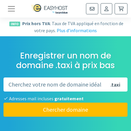
Navigation
Prix hors TVA
: Taux de TVA appliqué en fonction de
INFO
votre pays.
Plus d’informations
Enregistrer un nom de
domaine .taxi à prix bas
.taxi
Adresses mail incluses
gratuitement
Chercher domaine