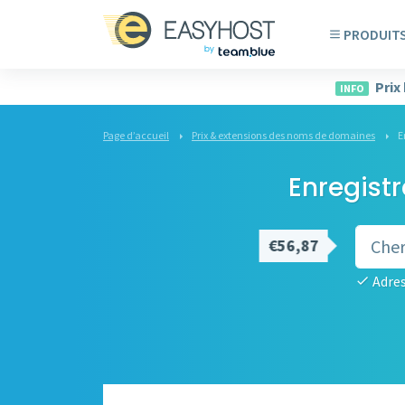
PRODUIT
Prix
INFO
Page d’accueil
Prix & extensions des noms de domaines
E
Enregist
€56,87
Adres