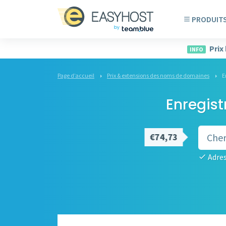
PRODUIT
Prix
INFO
Page d’accueil
Prix & extensions des noms de domaines
E
Enregist
€74,73
Adres