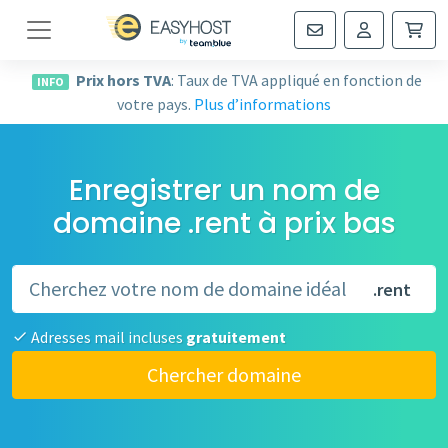
Navigation
Prix hors TVA
: Taux de TVA appliqué en fonction de
INFO
votre pays.
Plus d’informations
Enregistrer un nom de
domaine .rent à prix bas
.rent
Adresses mail incluses
gratuitement
Chercher domaine