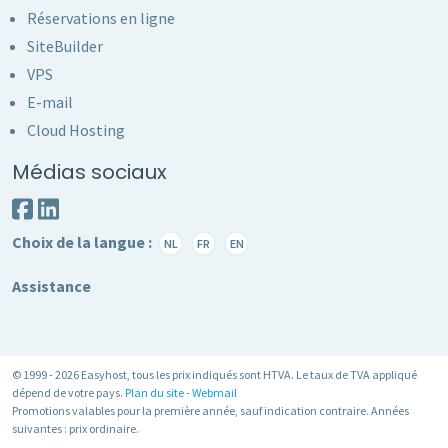
Réservations en ligne
SiteBuilder
VPS
E-mail
Cloud Hosting
Médias sociaux
Choix de la langue :
NL
FR
EN
Assistance
© 1999 - 2026 Easyhost, tous les prix indiqués sont HTVA. Le taux de TVA appliqué
dépend de votre pays.
Plan du site
-
Webmail
Promotions valables pour la première année, sauf indication contraire. Années
suivantes : prix ordinaire.