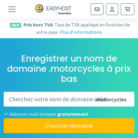
Navigation
Prix hors TVA
: Taux de TVA appliqué en fonction de
INFO
votre pays.
Plus d’informations
Enregistrer un nom de
domaine .motorcycles à prix
bas
.motorcycles
Adresses mail incluses
gratuitement
Chercher domaine