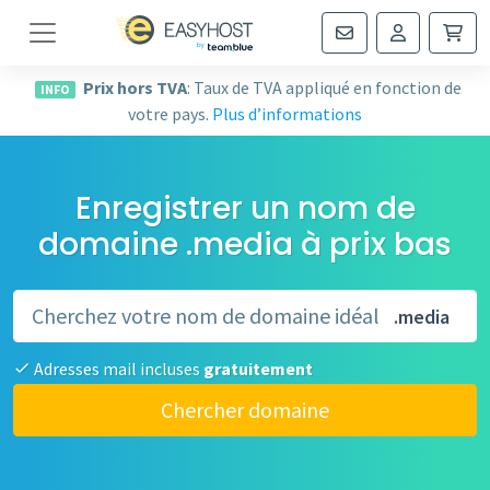
Navigation
Prix hors TVA
: Taux de TVA appliqué en fonction de
INFO
votre pays.
Plus d’informations
Enregistrer un nom de
domaine .media à prix bas
.media
Adresses mail incluses
gratuitement
Chercher domaine