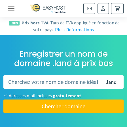
Navigation
Prix hors TVA
: Taux de TVA appliqué en fonction de
INFO
votre pays.
Plus d’informations
Enregistrer un nom de
domaine .land à prix bas
.land
Adresses mail incluses
gratuitement
Chercher domaine