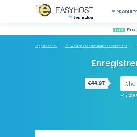
PRODUIT
Prix
INFO
Page d’accueil
Prix & extensions des noms de domaines
E
Enregistre
€44,97
Adres