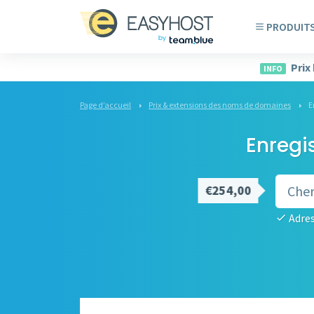
PRODUIT
Prix
INFO
Page d’accueil
Prix & extensions des noms de domaines
E
Enregi
€254,00
Adres