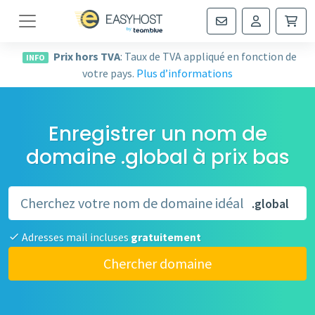
Navigation
Prix hors TVA
: Taux de TVA appliqué en fonction de
INFO
votre pays.
Plus d’informations
Enregistrer un nom de
domaine .global à prix bas
.global
Adresses mail incluses
gratuitement
Chercher domaine