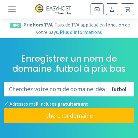
Navigation
Prix hors TVA
: Taux de TVA appliqué en fonction de
INFO
votre pays.
Plus d’informations
Enregistrer un nom de
domaine .futbol à prix bas
.futbol
Adresses mail incluses
gratuitement
Chercher domaine