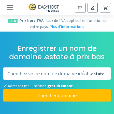
Navigation
Prix hors TVA
: Taux de TVA appliqué en fonction de
INFO
votre pays.
Plus d’informations
Enregistrer un nom de
domaine .estate à prix bas
.estate
Adresses mail incluses
gratuitement
Chercher domaine