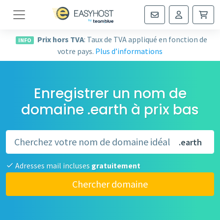
Navigation
Prix hors TVA
: Taux de TVA appliqué en fonction de
INFO
votre pays.
Plus d’informations
Enregistrer un nom de
domaine .earth à prix bas
.earth
Adresses mail incluses
gratuitement
Chercher domaine