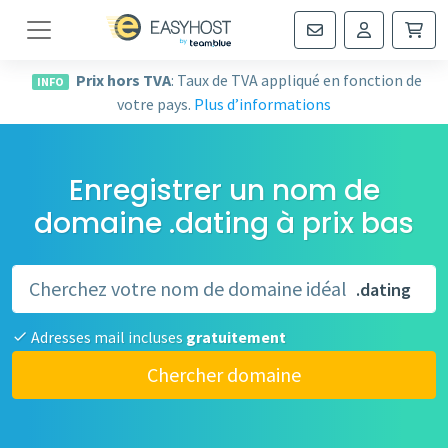
Navigation
Prix hors TVA
: Taux de TVA appliqué en fonction de
INFO
votre pays.
Plus d’informations
Enregistrer un nom de
domaine .dating à prix bas
.dating
Adresses mail incluses
gratuitement
Chercher domaine