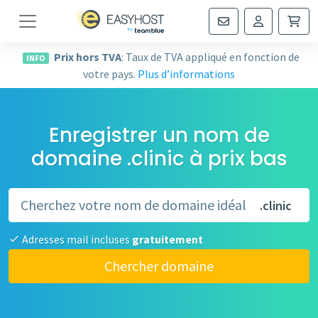
Navigation
Prix hors TVA
: Taux de TVA appliqué en fonction de
INFO
votre pays.
Plus d’informations
Enregistrer un nom de
domaine .clinic à prix bas
.clinic
Adresses mail incluses
gratuitement
Chercher domaine