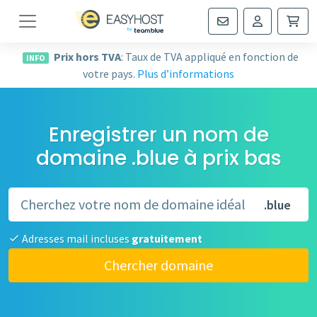
Navigation
Prix hors TVA
: Taux de TVA appliqué en fonction de
INFO
votre pays.
Plus d’informations
Enregistrer un nom de
domaine .blue à prix bas
.blue
Adresses mail incluses
gratuitement
Chercher domaine