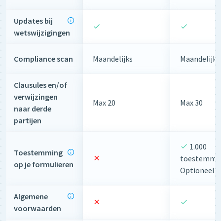
Updates bij
wetswijzigingen
Compliance scan
Maandelijks
Maandelijks
Clausules en/of
verwijzingen
Max 20
Max 30
naar derde
partijen
1.000
Toestemming
toestemmin
op je formulieren
Optioneel t
Algemene
voorwaarden