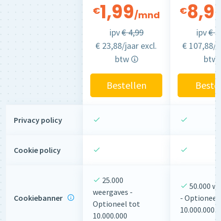
1,99
8,9
€
€
/mnd
ipv
€ 4,99
ipv
€ 1
€ 23,88/jaar excl.
€ 107,88/ja
btw
btw
Bestellen
Beste
Privacy policy
Cookie policy
25.000
50.000 w
weergaves -
Cookiebanner
- Optioneel
Optioneel tot
10.000.000
10.000.000