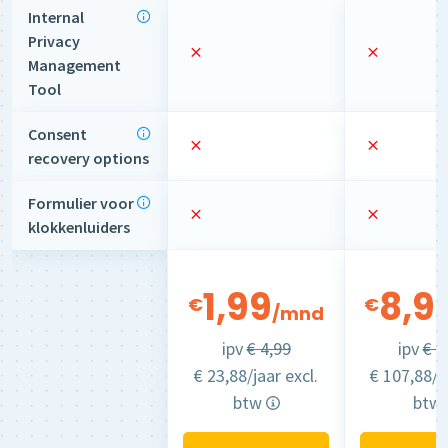
Internal
Privacy
Management
Tool
Consent
recovery options
Formulier voor
klokkenluiders
1,99
8,9
€
€
/mnd
ipv
€ 4,99
ipv
€ 1
€ 23,88/jaar excl.
€ 107,88/ja
btw
btw