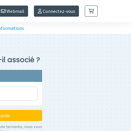
Webmail
Connectez-vous
informations
il associé ?
mande
nde terminée, nous vous