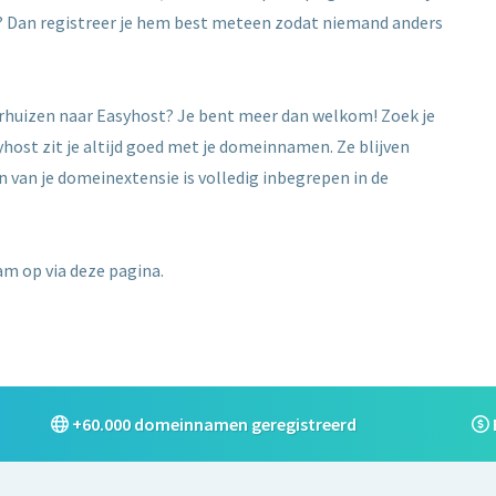
ij? Dan registreer je hem best meteen zodat niemand anders
verhuizen naar Easyhost? Je bent meer dan welkom! Zoek je
host zit je altijd goed met je domeinnamen. Ze blijven
en van je domeinextensie is volledig inbegrepen in de
m op via deze pagina.
+60.000 domeinnamen geregistreerd