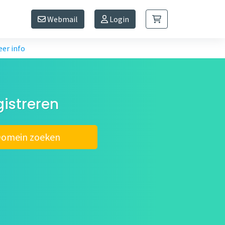
Webmail
Login
er info
istreren
omein zoeken