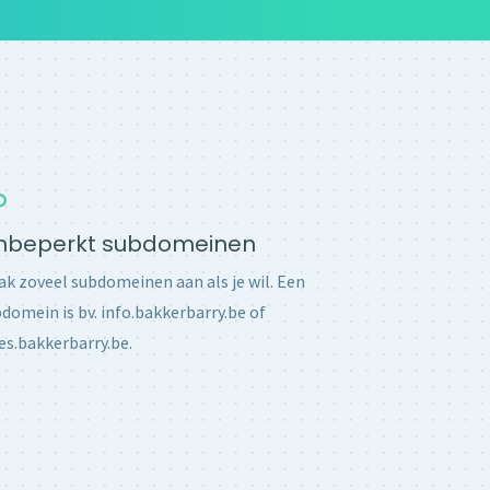
nbeperkt subdomeinen
k zoveel subdomeinen aan als je wil. Een
domein is bv. info.bakkerbarry.be of
es.bakkerbarry.be.