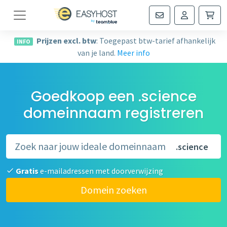
Navigatie
Prijzen excl. btw
: Toegepast btw-tarief afhankelijk
INFO
van je land.
Meer info
Goedkoop een .science
domeinnaam registreren
.science
Gratis
e-mailadressen met doorverwijzing
Domein zoeken