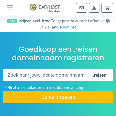
Navigatie
Prijzen excl. btw
: Toegepast btw-tarief afhankelijk
INFO
van je land.
Meer info
Goedkoop een .reisen
domeinnaam registreren
.reisen
Gratis
e-mailadressen met doorverwijzing
Domein zoeken