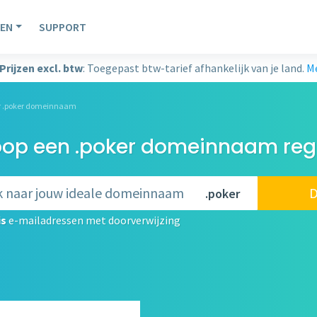
EN
SUPPORT
Prijzen excl. btw
: Toegepast btw-tarief afhankelijk van je land.
Me
er .poker domeinnaam
op een .poker domeinnaam regi
D
.poker
is
e-mailadressen met doorverwijzing