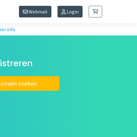
Webmail
Login
er info
streren
omein zoeken