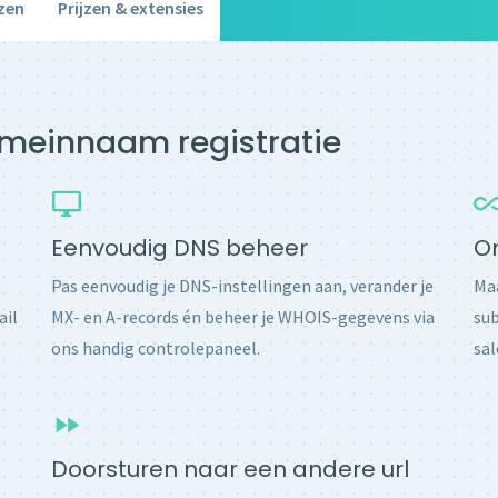
zen
Prijzen & extensies
domeinnaam registratie
Eenvoudig DNS beheer
O
Pas eenvoudig je DNS-instellingen aan, verander je
Maa
ail
MX- en A-records én beheer je WHOIS-gegevens via
sub
ons handig controlepaneel.
sal
Doorsturen naar een andere url