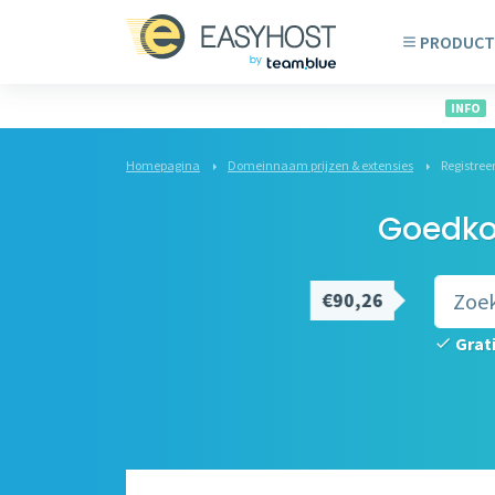
PRODUCT
INFO
Homepagina
Domeinnaam prijzen & extensies
Registre
Goedko
€90,26
Grat