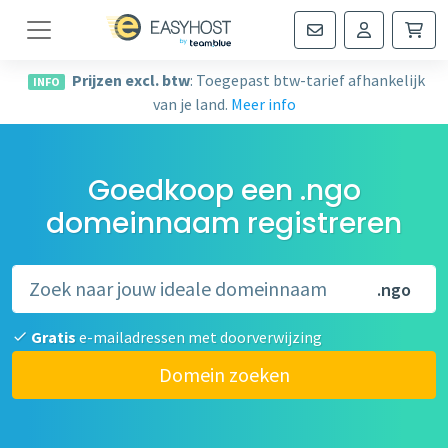
Navigatie
Prijzen excl. btw
: Toegepast btw-tarief afhankelijk
INFO
van je land.
Meer info
Goedkoop een .ngo
domeinnaam registreren
.ngo
Gratis
e-mailadressen met doorverwijzing
Domein zoeken