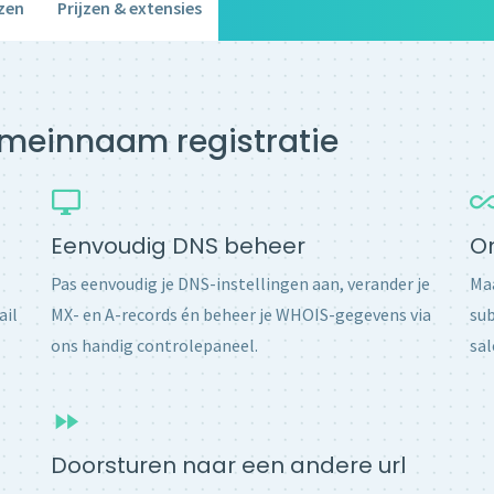
zen
Prijzen & extensies
domeinnaam registratie
Eenvoudig DNS beheer
O
Pas eenvoudig je DNS-instellingen aan, verander je
Maa
ail
MX- en A-records én beheer je WHOIS-gegevens via
sub
ons handig controlepaneel.
sal
Doorsturen naar een andere url