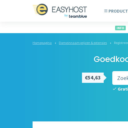
PRODUCT
INFO
Homepagina
Domeinnaam prijzen & extensies
Registree
Goedkoop
€54,63
Grat