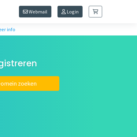
Webmail
Login
er info
gistreren
omein zoeken