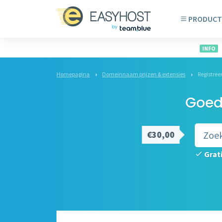
PRODUCT
INFO
Homepagina
Domeinnaam prijzen & extensies
Registree
Goed
€30,00
Grat