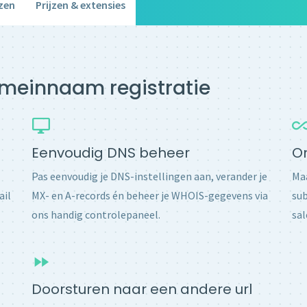
zen
Prijzen & extensies
domeinnaam registratie
Eenvoudig DNS beheer
O
Pas eenvoudig je DNS-instellingen aan, verander je
Maa
ail
MX- en A-records én beheer je WHOIS-gegevens via
sub
ons handig controlepaneel.
sal
Doorsturen naar een andere url