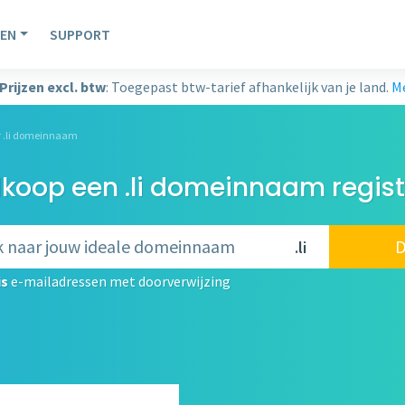
EN
SUPPORT
Prijzen excl. btw
: Toegepast btw-tarief afhankelijk van je land.
Me
r .li domeinnaam
koop een .li domeinnaam regist
D
.li
is
e-mailadressen met doorverwijzing