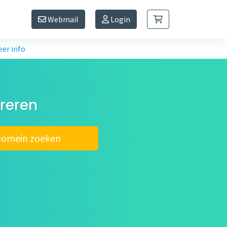
Webmail
Login
er info
reren
omein zoeken