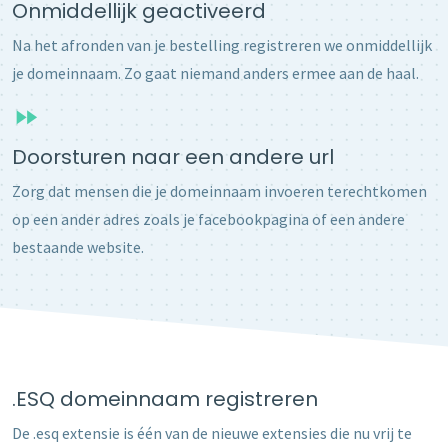
Onmiddellijk geactiveerd
Na het afronden van je bestelling registreren we onmiddellijk
je domeinnaam. Zo gaat niemand anders ermee aan de haal.
Doorsturen naar een andere url
Zorg dat mensen die je domeinnaam invoeren terechtkomen
op een ander adres zoals je facebookpagina of een andere
bestaande website.
.ESQ domeinnaam registreren
De .esq extensie is één van de nieuwe extensies die nu vrij te