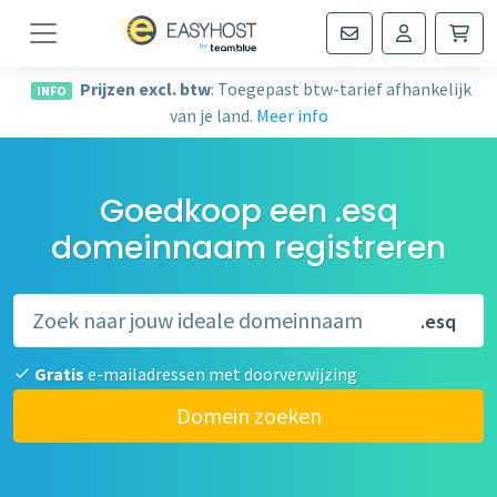
Navigatie
Prijzen excl. btw
: Toegepast btw-tarief afhankelijk
INFO
van je land.
Meer info
Goedkoop een .esq
domeinnaam registreren
.esq
Gratis
e-mailadressen met doorverwijzing
Domein zoeken