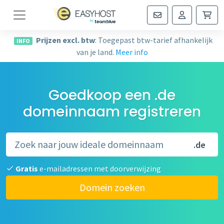
Navigatie
Prijzen excl. btw
: Toegepast btw-tarief afhankelijk
INFO
van je land.
Meer info
Goedkoop een .de
domeinnaam registreren
.de
Gratis
e-mailadressen met doorverwijzing
Domein zoeken