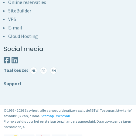
Online reservaties
SiteBuilder
VPS
E-mail
Cloud Hosting
Social media
Taalkeuze:
NL
FR
EN
Support
© 1999 - 2026 Easyhost, alle aangeduide prijzen exclusief BTW. Toegepast btw-tarief
afhankelijk van je land.
Sitemap
-
Webmail
Promo's geldig voor het eerste jaar tenzij anders aangeduid. Daaropvolgende jaren
normale prijs.