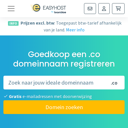
Navigatie
Prijzen excl. btw
: Toegepast btw-tarief afhankelijk
INFO
van je land.
Meer info
Goedkoop een .co
domeinnaam registreren
.co
Gratis
e-mailadressen met doorverwijzing
Domein zoeken