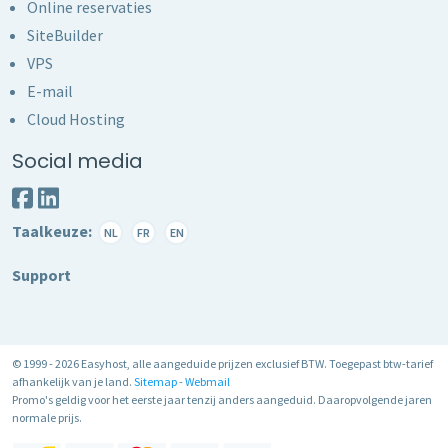
Online reservaties
SiteBuilder
VPS
E-mail
Cloud Hosting
Social media
Taalkeuze:
NL
FR
EN
Support
© 1999 - 2026 Easyhost, alle aangeduide prijzen exclusief BTW. Toegepast btw-tarief
afhankelijk van je land.
Sitemap
-
Webmail
Promo's geldig voor het eerste jaar tenzij anders aangeduid. Daaropvolgende jaren
normale prijs.