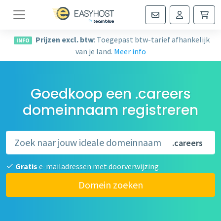
Navigatie
Prijzen excl. btw
: Toegepast btw-tarief afhankelijk
INFO
van je land.
Meer info
Goedkoop een .careers
domeinnaam registreren
.careers
Gratis
e-mailadressen met doorverwijzing
Domein zoeken