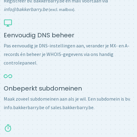
Registreer bv. bakkerbarry.be en mail voortaan via
info@bakkerbarry.be
.
(excl. mailbox)
Eenvoudig DNS beheer
Pas eenvoudig je DNS-instellingen aan, verander je MX- en A-
records én beheer je WHOIS-gegevens via ons handig
controlepaneel.
Onbeperkt subdomeinen
Maak zoveel subdomeinen aan als je wil. Een subdomein is bv.
info.bakkerbarry.be of sales.bakkerbarry.be.