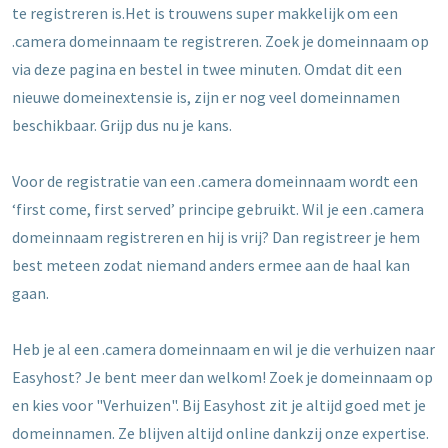
te registreren is.Het is trouwens super makkelijk om een
.camera domeinnaam te registreren. Zoek je domeinnaam op
via deze pagina en bestel in twee minuten. Omdat dit een
nieuwe domeinextensie is, zijn er nog veel domeinnamen
beschikbaar. Grijp dus nu je kans.
Voor de registratie van een .camera domeinnaam wordt een
‘first come, first served’ principe gebruikt. Wil je een .camera
domeinnaam registreren en hij is vrij? Dan registreer je hem
best meteen zodat niemand anders ermee aan de haal kan
gaan.
Heb je al een .camera domeinnaam en wil je die verhuizen naar
Easyhost? Je bent meer dan welkom! Zoek je domeinnaam op
en kies voor "Verhuizen". Bij Easyhost zit je altijd goed met je
domeinnamen. Ze blijven altijd online dankzij onze expertise.