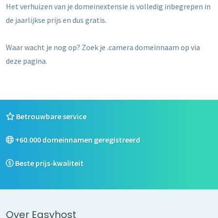
Het verhuizen van je domeinextensie is volledig inbegrepen in
de jaarlijkse prijs en dus gratis.
Waar wacht je nog op? Zoek je .camera domeinnaam op via
deze pagina.
Betrouwbare service
+60.000 domeinnamen geregistreerd
Beste prijs-kwaliteit
Over Easyhost