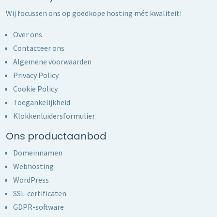
Wij focussen ons op goedkope hosting mét kwaliteit!
Over ons
Contacteer ons
Algemene voorwaarden
Privacy Policy
Cookie Policy
Toegankelijkheid
Klokkenluidersformulier
Ons productaanbod
Domeinnamen
Webhosting
WordPress
SSL-certificaten
GDPR-software