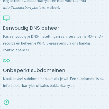
Registreer bv. bakkerbarry.be en mail voortaan via
info@bakkerbarry.be
.
(excl. mailbox)
Eenvoudig DNS beheer
Pas eenvoudig je DNS-instellingen aan, verander je MX- en A-
records én beheer je WHOIS-gegevens via ons handig
controlepaneel.
Onbeperkt subdomeinen
Maak zoveel subdomeinen aan als je wil. Een subdomein is bv.
info.bakkerbarry.be of sales.bakkerbarry.be.