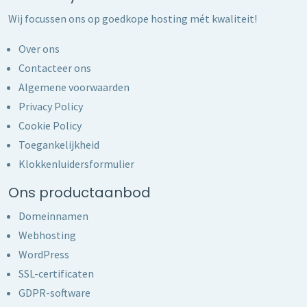
Wij focussen ons op goedkope hosting mét kwaliteit!
Over ons
Contacteer ons
Algemene voorwaarden
Privacy Policy
Cookie Policy
Toegankelijkheid
Klokkenluidersformulier
Ons productaanbod
Domeinnamen
Webhosting
WordPress
SSL-certificaten
GDPR-software