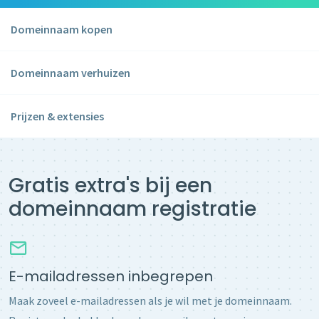
Domeinnaam kopen
Domeinnaam verhuizen
Prijzen & extensies
Gratis extra's bij een
domeinnaam registratie
E-mailadressen inbegrepen
Maak zoveel e-mailadressen als je wil met je domeinnaam.