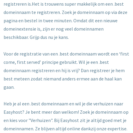
registreren is.Het is trouwens super makkelijk om een .best
domeinnaam te registreren. Zoek je domeinnaam op via deze
pagina en bestel in twee minuten. Omdat dit een nieuwe
domeinextensie is, zijn er nog veel domeinnamen
beschikbaar. Grijp dus nu je kans.
Voor de registratie van een .best domeinnaam wordt een ‘first
come, first served’ principe gebruikt. Wil je een .best
domeinnaam registreren en hij is vrij? Dan registreer je hem
best meteen zodat niemand anders ermee aan de haal kan
gaan.
Heb je al een .best domeinnaam en wil je die verhuizen naar
Easyhost? Je bent meer dan welkom! Zoek je domeinnaam op
en kies voor "Verhuizen". Bij Easyhost zit je altijd goed met je
domeinnamen. Ze blijven altijd online dankzij onze expertise.