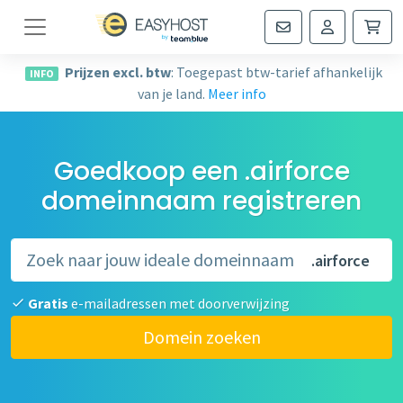
Navigatie
Prijzen excl. btw
: Toegepast btw-tarief afhankelijk
INFO
van je land.
Meer info
Goedkoop een .airforce
domeinnaam registreren
.airforce
Gratis
e-mailadressen met doorverwijzing
Domein zoeken